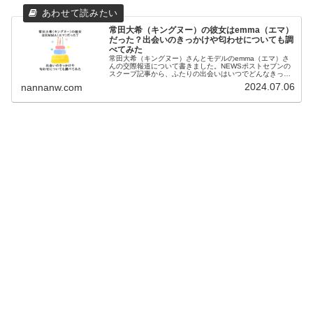
常田大希（キングヌー）の彼女はemma（エマ）
だった？出会いのきっかけや匂わせについても調
べてみた
常田大希（キングヌー）さんとモデルのemma（エマ）さ
んの交際報道について書きました。NEWSポストセブンの
スクープ記事から、ふたりの出会いはいつでどんなきっか
けなのか、また５ちゃんねるで話題になっていた「匂わ
2024.07.06
nannanw.com
せ」はどんなんものなのかについても調べてみました。