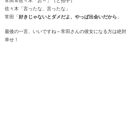
常田＆佐々木「お～」（と拍手）
佐々木「言ったな、言ったな」
常田「
好きじゃないとダメだよ、やっぱ出会いだから
」
最後の一言、いいですね～常田さんの彼女になる方は絶対
幸せ！