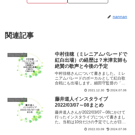
nannan
関連記事
中村佳穂（ミレニアムパレードで
King Gnu 関連
紅白出場）の経歴は？米津玄師も
絶賛の歌声と今後の予定
中村佳穂さんについて書きました。ミレ
ニアムパレードのボーカルとして紅白歌
合戦にも出場します。細田守監督の「竜
とそばかすの姫」では主人公役の声優に
2021.12.30
2024.07.06
大抜擢！その主題歌を紅白で披露しま
す。米津玄師さんも絶賛している中村さ
藤井道人インスタライブ
King Gnu 関連
んの今後の活動予定も調べました。
2022/03/07～08まとめ
藤井道人さんが2022/03/07～08にかけて
行ったインスタライブについて書きまし
た。当初は10分だけの予定でしたが日を
またぎ１時間を越えました。コメント欄
2022.03.09
2024.07.06
の質問にも答えてくださっています。内