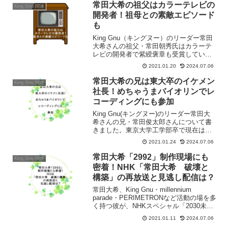
容を記憶を頼りにざっくりですがまとめ
常田大希の祖父はカラーテレビの
King Gnu 関連
てみました。
開発者！祖母との素敵エピソード
も
King Gnu（キングヌー）のリーダー常田
大希さんの祖父・常田朝秀氏はカラーテ
レビの開発者で紫綬褒章も受賞していま
した！また祖母・常田敏子さんは絵描き
2021.01.20
2024.07.06
で90歳から常田大希さんと同居していま
した。そんな常田大希さんの祖父母につ
常田大希の兄は東大卒のイケメン
King Gnu 関連
いて書きました。
社長！めちゃうまバイオリンでレ
コーディングにも参加
King Gnu(キングヌー)のリーダー常田大
希さんの兄・常田俊太郎さんについて書
きました。東京大学工学部卒で現在は株
式会社ユートニックの代表です。幼少よ
2021.01.24
2024.07.06
り始めたバイオリンの腕前も素晴らし
く、King Gnuやmillennium parade、また
常田大希「2992」制作現場にも
King Gnu 関連
加藤ミリヤさんのレコーディングにも参
密着！NHK「常田大希 破壊と
加しています。
構築」の再放送と見逃し配信は？
常田大希、King Gnu・millennium
parade・PERIMETRONなど活動の場を多
く持つ彼が、NHKスペシャル「2030未来
への分岐点」テーマ音楽「2992」を手が
2021.01.11
2024.07.06
けました。３か月に及ぶ密着取材の様子