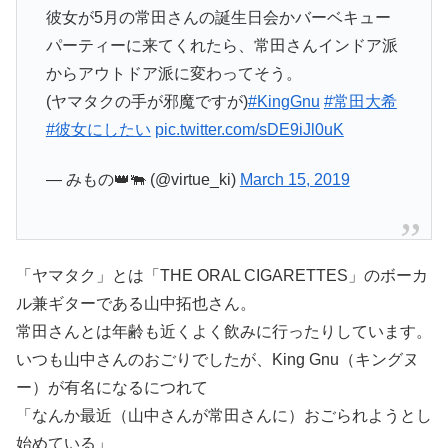
彼女が5月の常田さんの誕生日会かバーベキュー
パーティーに来てくれたら、常田さんインドア派
からアウトドア派に変わってそう。
(ヤマタクの手が邪魔ですが)
#KingGnu
#常田大希
#彼女にしたい
pic.twitter.com/sDE9iJl0uK
— みもの👑🐃 (@virtue_ki)
March 15, 2019
「ヤマタク」とは「THE ORAL CIGARETTES」のボーカ
ル兼ギターである山中拓也さん。
常田さんとは年齢も近くよく飲みに行ったりしています。
いつも山中さんのおごりでしたが、King Gnu（キングヌ
ー）が有名になるにつれて
「なんか最近（山中さんが常田さんに）おごられようとし
始めている」