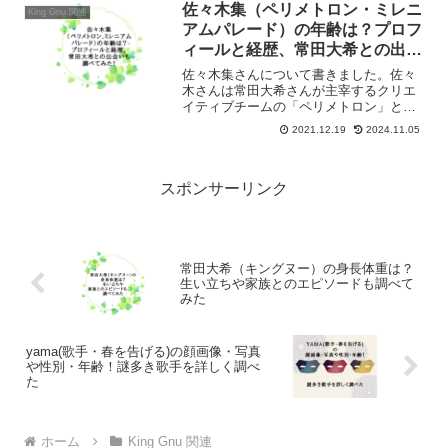
を「破壊と構築」という特集で紹介して
佐々木集（ペリメトロン・ミレニ
King Gnu 関連
います。ファンならずとも必見です。
アムパレード）の年齢は？プロフ
ィールと経歴、常田大希との出会
いも調べてみた！
佐々木集さんについて書きました。佐々
木さんは常田大希さんが主宰するクリエ
イティブチームの「ペリメトロン」と音
楽プロジェクト「ミレニアムパレード」
2021.12.19
2024.11.05
のメンバーです。佐々木さんの年齢をは
じめとするプロフィールと経歴、また常
田大希さんとの出会いについても調べて
みました。
スポンサーリンク
常田大希（キングヌー）の身長体重は？
生い立ちや家族とのエピソードも調べて
みた
yama(歌手・春を告げる)の顔画像・写真
や性別・年齢！謎多き歌手を詳しく調べ
た
ホーム
King Gnu 関連