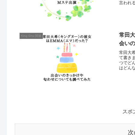
言われ
常田大
King Gnu 関連
会い
常田大
て書き
つでど
はどん
スポ
次