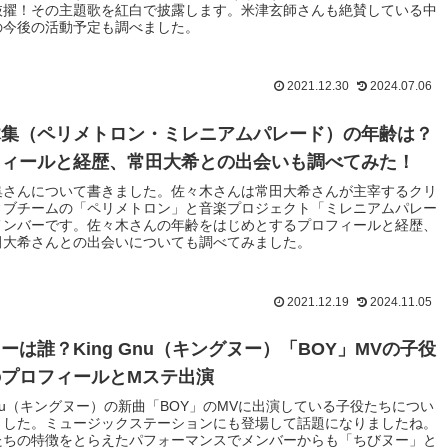
抜擢！その主題歌を紅白で披露します。米津玄師さんも絶賛している中
の今後の活動予定も調べました。
2021.12.30
2024.07.06
木集（ペリメトロン・ミレニアムパレード）の年齢は？
フィールと経歴、常田大希との出会いも調べてみた！
集さんについて書きました。佐々木さんは常田大希さんが主宰するクリ
ィブチームの「ペリメトロン」と音楽プロジェクト「ミレニアムパレー
メンバーです。佐々木さんの年齢をはじめとするプロフィールと経歴、
田大希さんとの出会いについても調べてみました。
2021.12.19
2024.11.05
ーは誰？King Gnu（キングヌー）「BOY」MVの子役
のプロフィールとMステ出演
 Gnu（キングヌー）の新曲「BOY」のMVに出演している子役たちについ
ました。ミュージックステーションにも登場して話題になりましたね。
たちの特徴をとらえたパフォーマンスでメンバーからも「ちびヌー」と