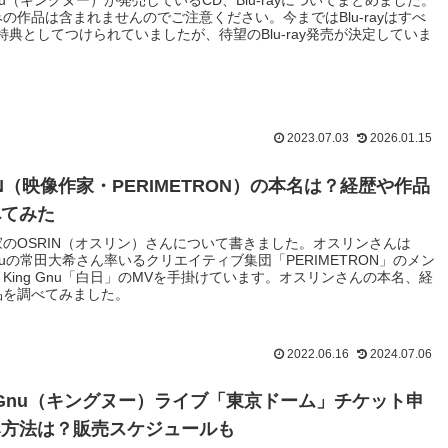
 Gnu（キングヌー）が発売しているCD、Blu-rayについてまとめました。
の作品は含まれませんのでご注意ください。今まではBlu-rayはすべ
特典としてつけられていましたが、待望のBlu-ray発売が決定していま
2023.07.03
2026.01.15
IN（映像作家・PERIMETRON）の本名は？経歴や作品
べてみた
のOSRIN（オスリン）さんについて書きました。オスリンさんは
 Gnuの常田大希さん率いるクリエイティブ集団「PERIMETRON」のメン
King Gnu「白日」のMVを手掛けています。オスリンさんの本名、経
品を調べてみました。
2022.06.16
2024.07.06
g Gnu（キングヌー）ライブ「東京ドーム」チケット申
み方法は？販売スケジュールも