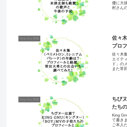
優に大
村さん
佐々
King Gnu 関連
プロ
佐々木
エイテ
ド」の
また常
ちびヌ
King Gnu 関連
たち
King
て書き
ご本人