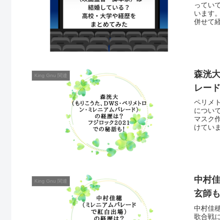
ってい
います
併せて
森洸大
King Gnu 関連
レード
ペリメ
につい
マスク
けてい
もまと
中村
King Gnu 関連
玄師
中村佳
歌合戦