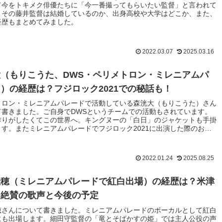
て今をトキメク俳優たちに「今一番撮ってもらいたい監督」と言われて
。その藤井監督は結婚しているのか、出身高校や大学はどこか、また、
経歴もまとめてみました。
2022.03.07
2025.03.16
（もりこうた、DWS・ペリメトロン・ミレニアムパ
）の経歴は？フジロック2021での秘話も！
トロン・ミレニアムパレードで活動している森洸大（もりこうた）さん
て書きました。ご自身でDWSというチームでの活動もされています。
作りがしたくてこの世界へ。キングヌーの「白日」のジャケットも手掛
ます。またミレニアムパレードでフジロック2021に出演した際のお話
めてみました。
2022.01.24
2025.08.25
佳穂（ミレニアムパレードで紅白出場）の経歴は？米津
も絶賛の歌声と今後の予定
穂さんについて書きました。ミレニアムパレードのボーカルとして紅白
にも出場します。細田守監督の「竜とそばかすの姫」では主人公役の声