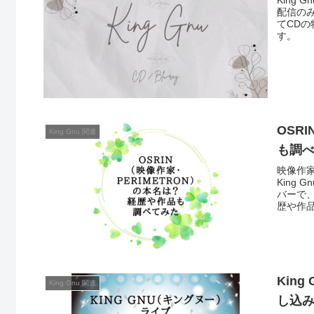
King
配信のみ
てCDの
す。
OSR
King Gnu 関連
も調
映像作家
King
バーで、
歴や作
Kin
King Gnu 関連
し込