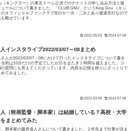
 Gnu（キングヌー）の東京ドーム公演でのチケットの申し込み方法と販
ュールについて書きました。「CLUB GNU」というKing Gnu （キン
）のオフィシャルファンクラブ先行が一次・二次とあり最速先行なので
法も載せています。
2022.05.03
2024.07.06
人インスタライブ2022/03/07～08まとめ
さんが2022/03/07～08にかけて行ったインスタライブについて書き
。当初は10分だけの予定でしたが日をまたぎ１時間を越えました。コ
欄の質問にも答えてくださっています。内容を記憶を頼りにざっくりで
とめてみました。
2022.03.09
2024.07.06
道人（映画監督・脚本家）は結婚している？高校・大学
歴をまとめてみた
督、脚本家の藤井道人さんについて書きました。２年先まで仕事が決ま