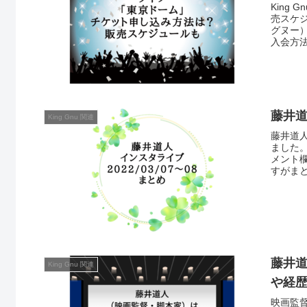
King
売スケジ
グヌー
入会方
藤井道
King Gnu 関連
藤井道人
ました
メント
すがま
藤井
King Gnu 関連
や経
映画監